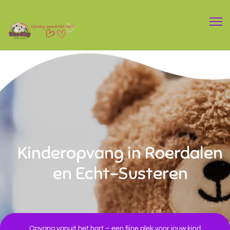
Kinderopvang in Roerdalen
en Echt-Susteren
Opvang vanuit het hart – een fijne plek voor jouw kind