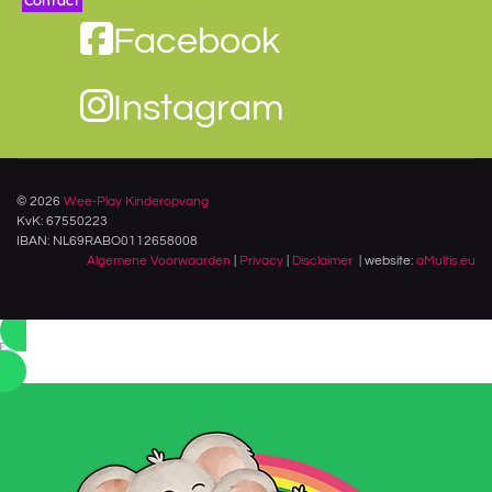
Contact
Facebook
Instagram
© 2026
Wee-Play Kinderopvang
KvK: 67550223
IBAN: NL69RABO0112658008
Algemene Voorwaarden
|
Privacy
|
Disclaimer
| website:
aMultis.eu