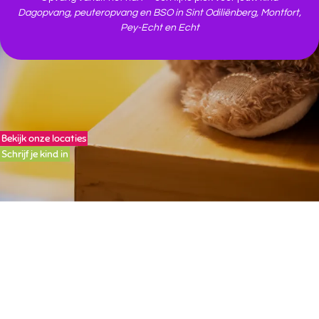
Dagopvang, peuteropvang en BSO in Sint Odiliënberg, Montfort,
Pey‑Echt en Echt
Bekijk onze locaties
Schrijf je kind in