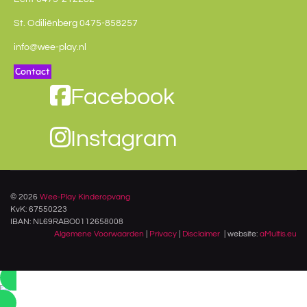
St. Odiliënberg 0475-858257
info@wee-play.nl
Contact
Facebook
Instagram
© 2026
Wee-Play Kinderopvang
KvK: 67550223
IBAN: NL69RABO0112658008
Algemene Voorwaarden
|
Privacy
|
Disclaimer
| website:
aMultis.eu