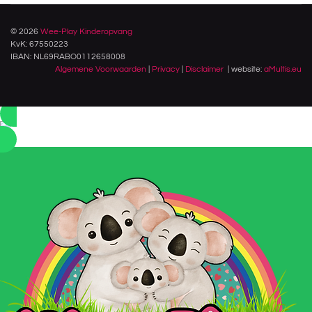
© 2026
Wee-Play Kinderopvang
KvK: 67550223
IBAN: NL69RABO0112658008
Algemene Voorwaarden
|
Privacy
|
Disclaimer
| website:
aMultis.eu